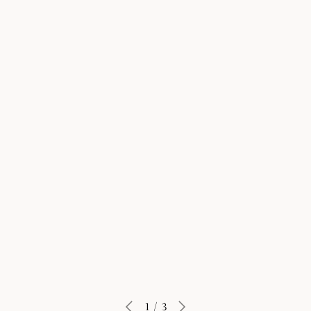
Learn More
1
/
3