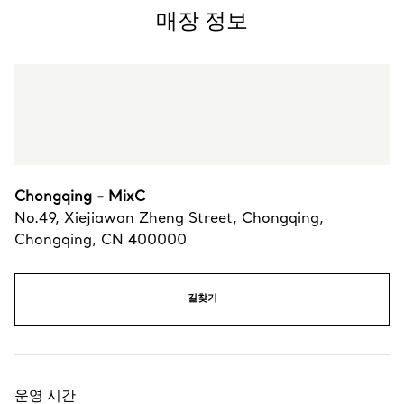
매장 정보
Chongqing - MixC
No.49, Xiejiawan Zheng Street
,
Chongqing
,
Chongqing,
CN
400000
길찾기
운영 시간