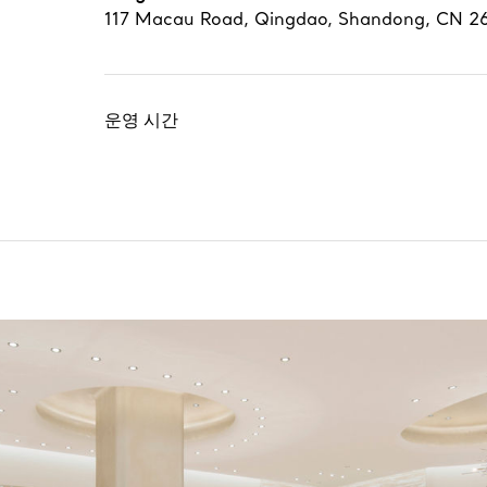
117 Macau Road
,
Qingdao
,
Shandong,
CN
2
운영 시간