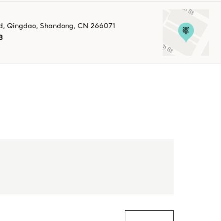
d
,
Qingdao
,
Shandong,
CN
266071
3