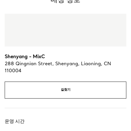
Shenyang - MixC
288 Qingnian Street
,
Shenyang
,
Liaoning,
CN
110004
길찾기
운영 시간