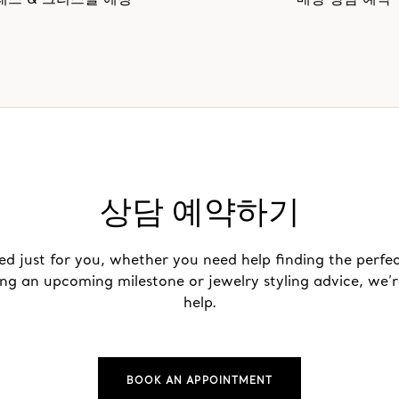
래스 & 크리스탈 에칭
매장 상담 예약
상담 예약하기
ed just for you, whether you need help finding the perfec
ing an upcoming milestone or jewelry styling advice, we’r
help.
BOOK AN APPOINTMENT