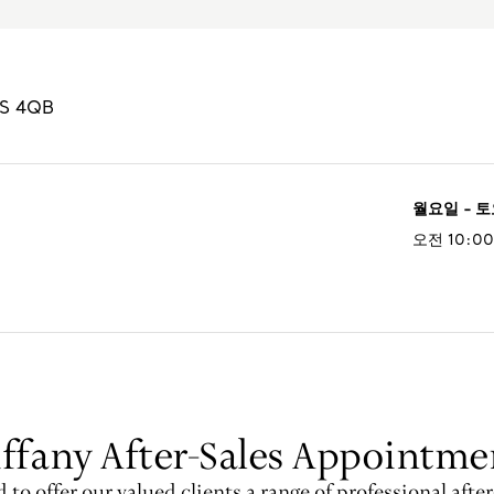
S 4QB
월요일 - 
오전 10:00
iffany After-Sales Appointme
 to offer our valued clients a range of professional after