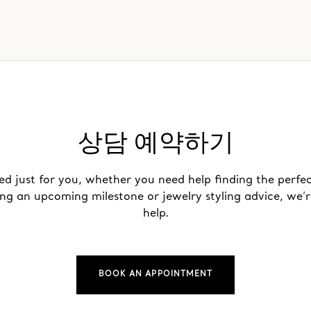
상담 예약하기
ed just for you, whether you need help finding the perfec
ing an upcoming milestone or jewelry styling advice, we’r
help.
BOOK AN APPOINTMENT