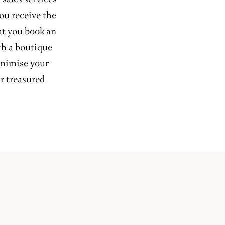
you receive the
at you book an
th a boutique
inimise your
r treasured