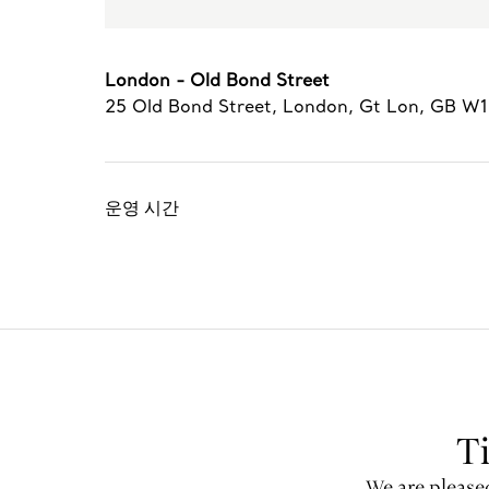
London - Old Bond Street
25 Old Bond Street
,
London
,
Gt Lon,
GB
W1
운영 시간
T
We are pleased