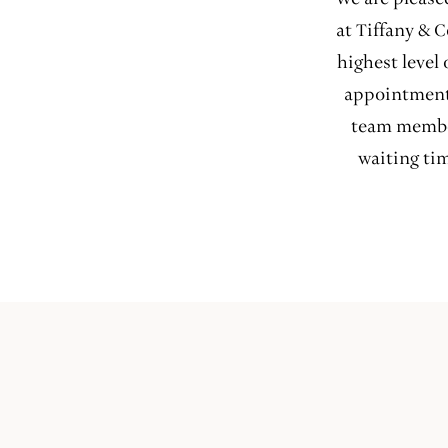
at Tiffany & C
highest level
appointment 
team member
waiting ti