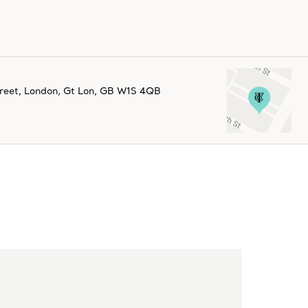
reet
,
London
,
Gt Lon,
GB
W1S 4QB