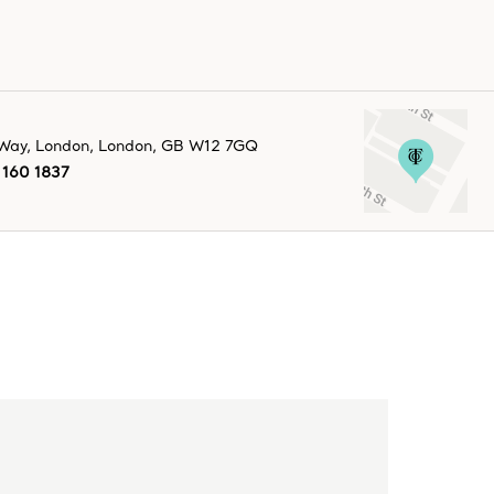
 Way
,
London
,
London,
GB
W12 7GQ
160 1837