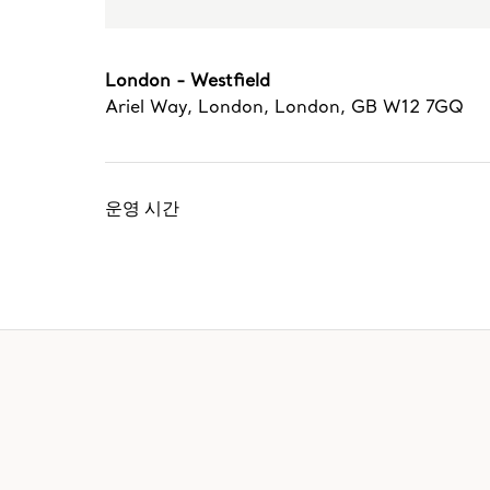
London - Westfield
Ariel Way
,
London
,
London,
GB
W12 7GQ
운영 시간