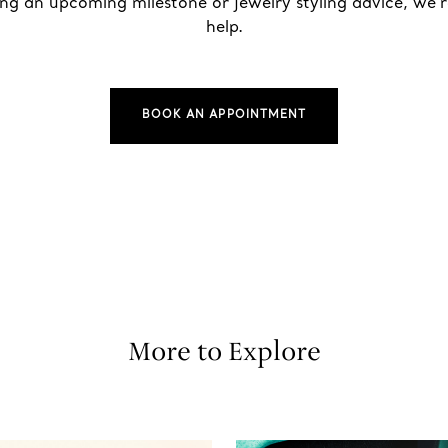
ing an upcoming milestone or jewelry styling advice, we’r
help.
BOOK AN APPOINTMENT
More to Explore