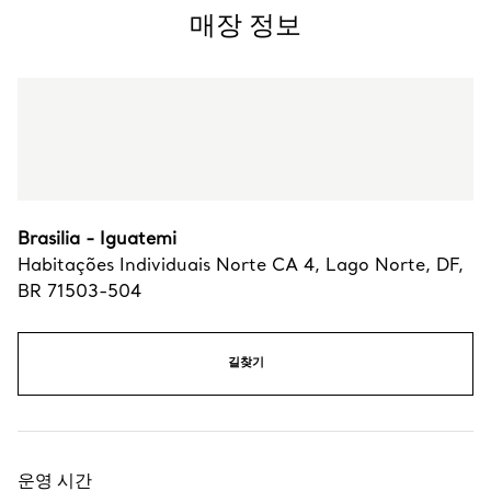
매장 정보
Brasilia - Iguatemi
Habitações Individuais Norte CA 4
,
Lago Norte
,
DF,
BR
71503-504
길찾기
운영 시간