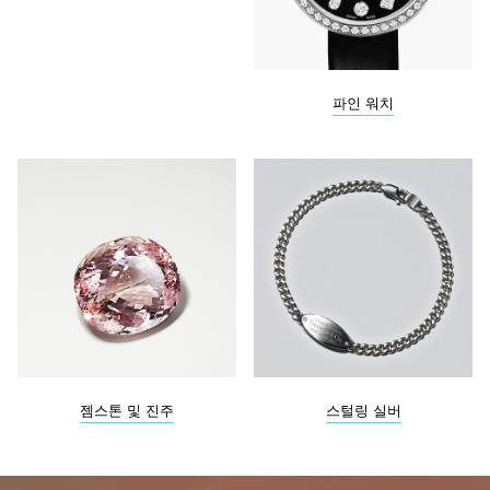
파인 워치
젬스톤 및 진주
스털링 실버