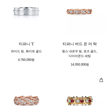
2 소재
티파니 T
티파니 버드 온 어 락
와이드 링, 화이트 골드
윙스 내로우 링, 로즈 골드,
다이아몬드 세팅
4,760,000원
14,050,000원
링,