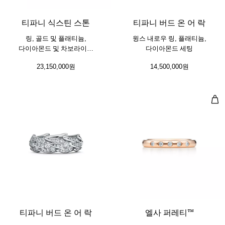
티파니 식스틴 스톤
티파니 버드 온 어 락
링, 골드 및 플래티늄,
윙스 내로우 링, 플래티늄,
다이아몬드 및 차보라이트
다이아몬드 세팅
세팅
23,150,000원
14,500,000원
레이
2 소재
티파니 버드 온 어 락
엘사 퍼레티™