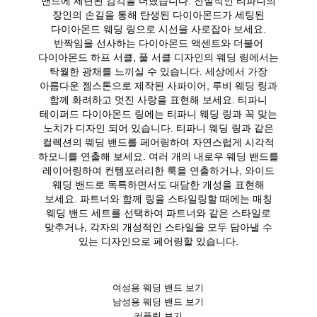
밴드에 세련된 감각을 더했습니다. 전설적인 티파니의
장인의 손길을 통해 탄생된 다이아몬드가 세팅된
다이아몬드 웨딩 링으로 시선을 사로잡아 보세요.
반짝임을 선사하는 다이아몬드 액센트와 더불어
다이아몬드 하프 서클, 풀 서클 디자인의 웨딩 링에서는
탁월한 광채를 느끼실 수 있습니다. 세상에서 가장
아름다운 젬스톤으로 제작된 사파이어, 루비 웨딩 링과
함께 화려하고 멋진 사랑을 표현해 보세요. 티파니
테이퍼드 다이아몬드 링에는 티파니 웨딩 링과 꼭 맞는
노치가 디자인 되어 있습니다. 티파니 웨딩 링과 같은
컬렉션의 웨딩 밴드를 페어링하여 자연스럽게 시각적
하모니를 연출해 보세요. 여러 개의 내로우 웨딩 밴드를
레이어링하여 컨템포러리한 룩을 연출하거나, 와이드
웨딩 밴드로 독특하면서도 대담한 개성을 표현해
보세요. 파트너와 함께 링을 스타일링할 때에는 매칭
웨딩 밴드 세트를 선택하여 파트너와 같은 스타일로
맞추거나, 각자의 개성적인 스타일을 모두 담아낼 수
있는 디자인으로 페어링할 있습니다.
여성용 웨딩 밴드 보기
남성용 웨딩 밴드 보기
커플링 보기