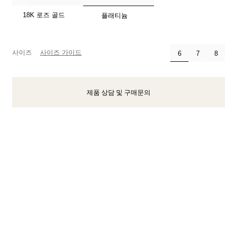
선택됨
18K 로즈 골드
플래티늄
티파니 식스틴 스톤
티파니™ 세팅
사이즈
사이즈 가이드
선택됨
6
7
8
티파니 다이아몬드 전문가와의
상담을 예약
하
제품 상담 및 구매문의
클라이언트 어드바이저에게 문의하거나 예약하세요
BOOK AN APPOINTMENT