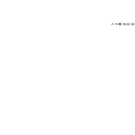
스크롤 하여 제
티파니 버드 온 어 락:윙스 와이드 링, 플래티늄, 다이아몬드 세
블루 박스
모든 티파니 제
1886년부터 티
가능성 표준을 
백은 100% FS
사용합니다. 또한
블루 박스는 현재