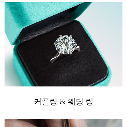
커플링 & 웨딩 링