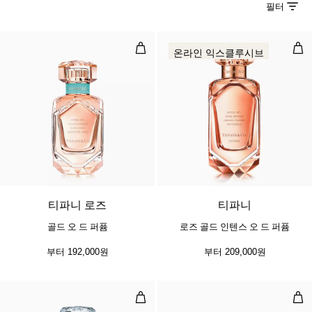
필터
골드 오 드 퍼퓸
로즈
온라인 익스클루시브
티파니 로즈
티파니
골드 오 드 퍼퓸
로즈 골드 인텐스 오 드 퍼퓸
부터
192,000원
부터
209,000원
오 드 퍼퓸
남성