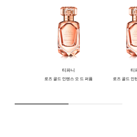
티파니
티
로즈 골드 인텐스 오 드 퍼퓸
로즈 골드 인텐