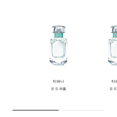
티파니
티
오 드 퍼퓸
오 드