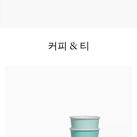
티파니 트루™
티파니 포에버
커피 & 티
거나
티파니 다이아몬드 가이드
를 확인해보세요