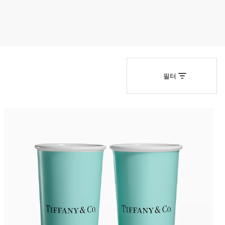
티파니 솔리스트™
완벽한 웨딩 링 선택하기
필터