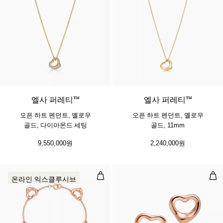
3 소재
엘사 퍼레티™
엘사 퍼레티™
오픈 하트 펜던트, 옐로우
오픈 하트 펜던트, 옐로우
골드, 다이아몬드 세팅
골드, 11mm
9,550,000원
2,240,000원
오픈 하트 브레이슬릿, 로즈 골드, 
오픈
온라인 익스클루시브