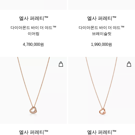
​​​엘사 퍼레티™
​​엘사 퍼레티™
다이아몬드 바이 더 야드™
다이아몬드 바이 더 야드™
이어링
브레이슬릿
4,780,000원
1,990,000원
오픈 하트 펜던트, 로즈 골드, 다이
오픈
3 소재
엘사 퍼레티™
엘사 퍼레티™