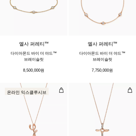
​​엘사 퍼레티™
​​엘사 퍼레티™
다이아몬드 바이 더 야드™
다이아몬드 바이 더 야드™
브레이슬릿
브레이슬릿
8,500,000원
7,750,000원
스몰 알파벳 펜던트, 로즈 골드, 다
인피
온라인 익스클루시브