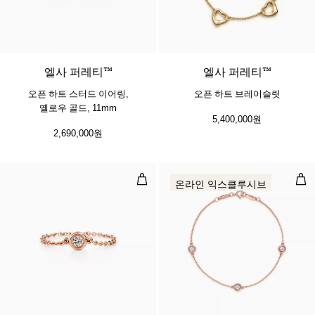
2 소재
엘사 퍼레티™
엘사 퍼레티™
오픈 하트 스터드 이어링,
오픈 하트 브레이슬릿
옐로우 골드, 11mm
5,400,000원
2,690,000원
다이아몬드 바이 더 야드™ 링
다이
온라인 익스클루시브
3 소재