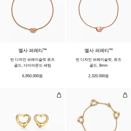
3 소재
엘사 퍼레티™
엘사 퍼레티™
빈 디자인 브레이슬릿 로즈
빈 디자인 브레이슬릿, 로즈
골드, 다이아몬드 세팅
골드, 9mm
6,850,000원
2,320,000원
오픈 하트 스터드 이어링, 옐로우 골드
오픈