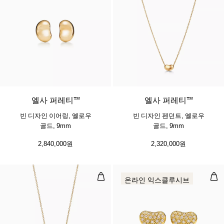
2 소재
엘사 퍼레티™
엘사 퍼레티™
빈 디자인 이어링, 옐로우
빈 디자인 펜던트, 옐로우
골드, 9mm
골드, 9mm
2,840,000원
2,320,000원
빈 디자인 펜던트, 옐로우 골드, 파베 
빈 
온라인 익스클루시브