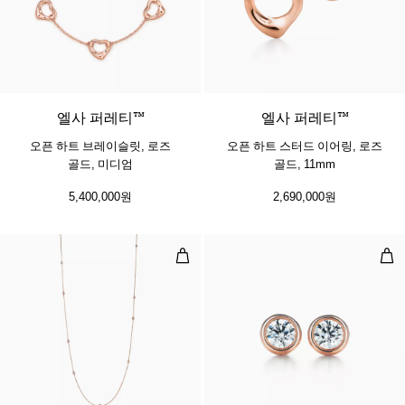
엘사 퍼레티™
엘사 퍼레티™
오픈 하트 브레이슬릿, 로즈
오픈 하트 스터드 이어링, 로즈
골드, 미디엄
골드, 11mm
5,400,000원
2,690,000원
다이아몬드 바이 더 야드™ 스프링클
다이