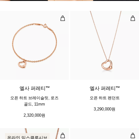
오픈 하트 브레이슬릿, 로즈 골드, 11
오픈
2 소재
엘사 퍼레티™
엘사 퍼레티™
오픈 하트 브레이슬릿, 로즈
오픈 하트 펜던트
골드, 11mm
3,290,000원
2,320,000원
다이아몬드 바이 더 야드™ 펜던트 및
다이
온라인 익스클루시브