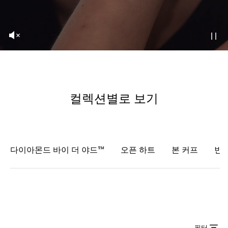
컬렉션별로 보기
다이아몬드 바이 더 야드™
오픈 하트
본 커프
빈
필터