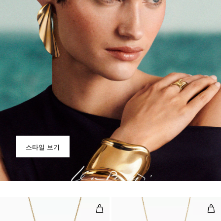
스타일 보기
오픈 하트 펜던트, 옐로우 골드, 다
오픈