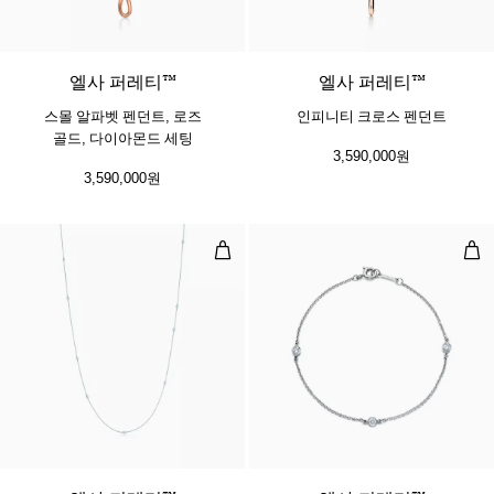
엘사 퍼레티™
엘사 퍼레티™
스몰 알파벳 펜던트, 로즈
인피니티 크로스 펜던트
골드, 다이아몬드 세팅
3,590,000원
3,590,000원
다이아몬드 바이 더 야드™ 스프링클
다이
2 소재