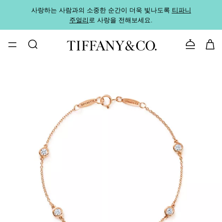
사랑하는 사람과의 소중한 순간이 더욱 빛나도록
티파니
가까운
주얼리
로 사랑을 전해보세요.
로
문의하기