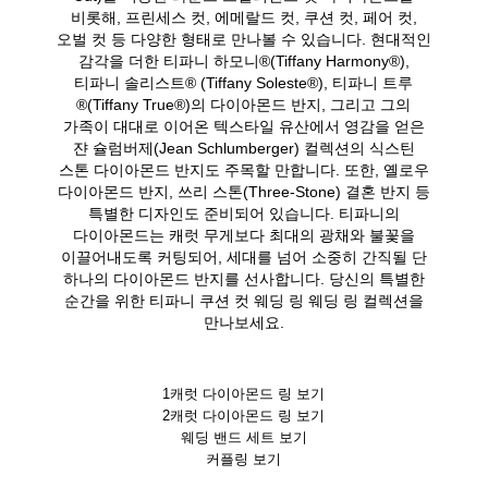
비롯해, 프린세스 컷, 에메랄드 컷, 쿠션 컷, 페어 컷,
오벌 컷 등 다양한 형태로 만나볼 수 있습니다. 현대적인
감각을 더한 티파니 하모니®(Tiffany Harmony®),
티파니 솔리스트® (Tiffany Soleste®), 티파니 트루
®(Tiffany True®)의 다이아몬드 반지, 그리고 그의
가족이 대대로 이어온 텍스타일 유산에서 영감을 얻은
쟌 슐럼버제(Jean Schlumberger) 컬렉션의 식스틴
스톤 다이아몬드 반지도 주목할 만합니다. 또한, 옐로우
다이아몬드 반지, 쓰리 스톤(Three-Stone) 결혼 반지 등
특별한 디자인도 준비되어 있습니다. 티파니의
다이아몬드는 캐럿 무게보다 최대의 광채와 불꽃을
이끌어내도록 커팅되어, 세대를 넘어 소중히 간직될 단
하나의 다이아몬드 반지를 선사합니다. 당신의 특별한
순간을 위한 티파니 쿠션 컷 웨딩 링 웨딩 링 컬렉션을
만나보세요.
1캐럿 다이아몬드 링 보기
2캐럿 다이아몬드 링 보기
웨딩 밴드 세트 보기
커플링 보기