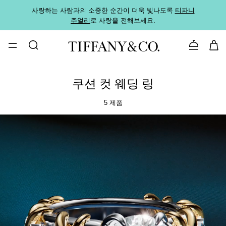
사랑하는 사람과의 소중한 순간이 더욱 빛나도록
티파니
가까운
주얼리
로 사랑을 전해보세요.
로
문의하기
쿠션 컷 웨딩 링
5 제품