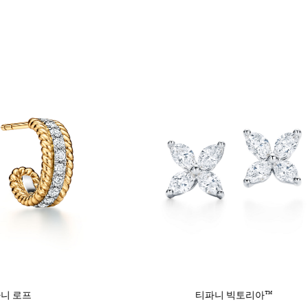
니 로프
티파니 빅토리아™