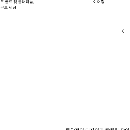
우 골드 및 플래티늄,
이어링
몬드 세팅
독창적인 디자인과 탁월한 장인