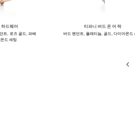
 하드웨어
티파니 버드 온 어 락
던트, 로즈 골드, 파베
버드 펜던트, 플래티늄, 골드, 다이아몬드
몬드 세팅