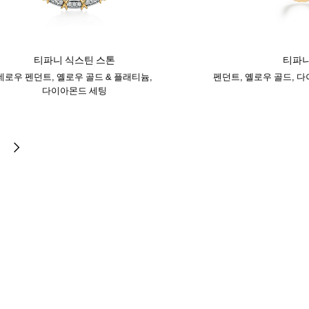
티파니 식스틴 스톤
티파니
네로우 펜던트, 옐로우 골드 & 플래티늄,
펜던트, 옐로우 골드, 
다이아몬드 세팅