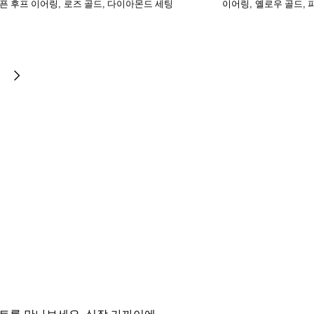
오픈 후프 이어링, 로즈 골드, 다이아몬드 세팅
이어링, 옐로우 골드,
트를 만나보세요. 심장 가까이에