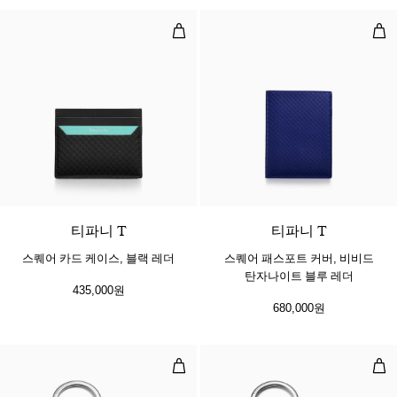
스퀘어 카드 케이스, 블랙 레더
스퀘
2 색상
티파니 T
티파니 T
스퀘어 카드 케이스, 블랙 레더
스퀘어 패스포트 커버, 비비드
탄자나이트 블루 레더
435,000원
680,000원
레더 인레이드 하트 태그 키 링, 팔
레더