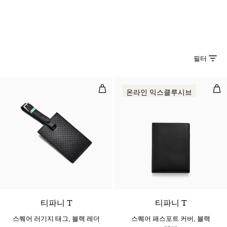
필터
스퀘어 러기지 태그, 블랙 레더
스퀘
온라인 익스클루시브
티파니 T
티파니 T
스퀘어 러기지 태그, 블랙 레더
스퀘어 패스포트 커버, 블랙