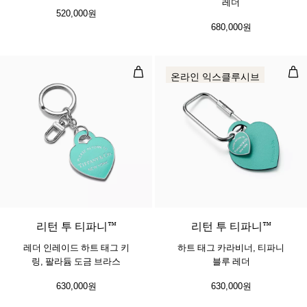
레더
520,000원
680,000원
레더 인레이드 하트 태그 키 링, 팔
하트
온라인 익스클루시브
6 색상
리턴 투 티파니™
리턴 투 티파니™
레더 인레이드 하트 태그 키
하트 태그 카라비너, 티파니
링, 팔라듐 도금 브라스
블루 레더
630,000원
630,000원