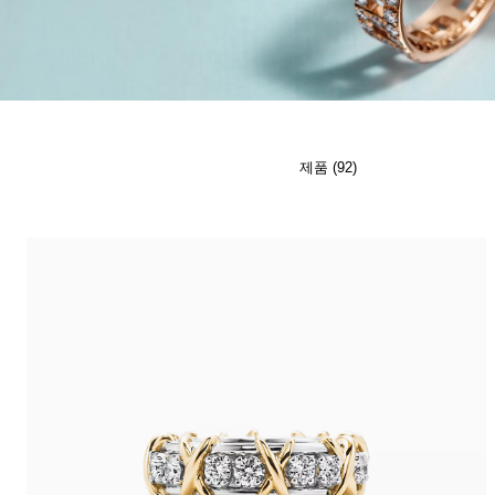
티파니 식스틴 스톤
티파니™ 세팅
티파니 다이아몬드 전문가와의
상담을 예약
하
제품 (92)