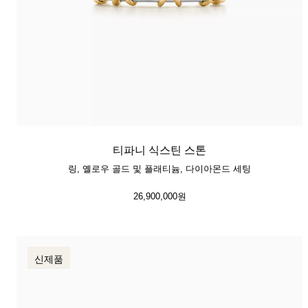
티파니 식스틴 스톤
링, 옐로우 골드 및 플래티늄, 다이아몬드 세팅
26,900,000원
신제품