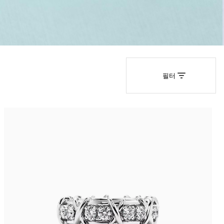
티파니 솔리스트™
완벽한 웨딩 링 선택하기
필터