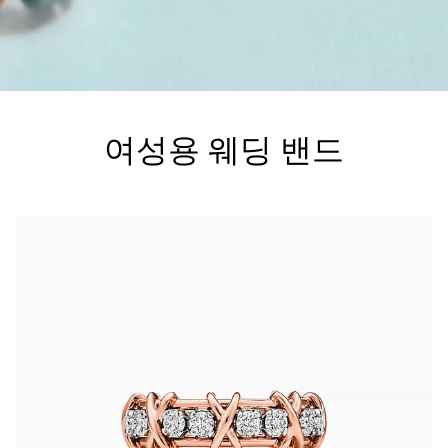
티파니 트루™
티파니 포에버
여성용 웨딩 밴드
거나
티파니 다이아몬드 가이드
를 확인해보세요