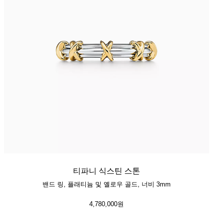
티파니 식스틴 스톤
밴드 링, 플래티늄 및 옐로우 골드, 너비 3mm
4,780,000원