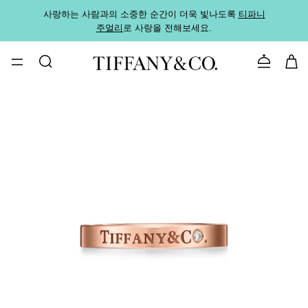
사랑하는 사람과의 소중한 순간이 더욱 빛나도록
티파니
가까운
주얼리
로 사랑을 전해보세요.
로
문의하기