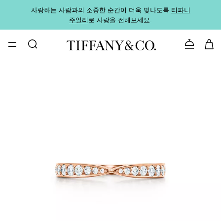
사랑하는 사람과의 소중한 순간이 더욱 빛나도록
티파니
가까운
주얼리
로 사랑을 전해보세요.
로
문의하기