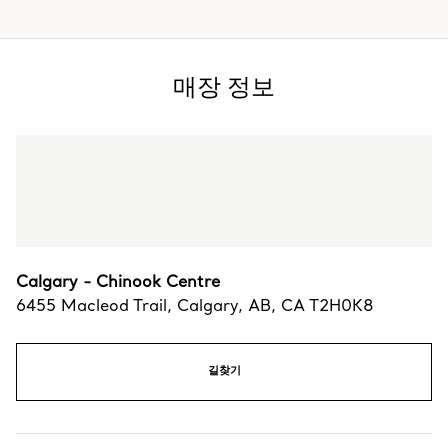
매장 정보
Calgary - Chinook Centre
6455 Macleod Trail
,
Calgary
,
AB,
CA
T2H0K8
길찾기