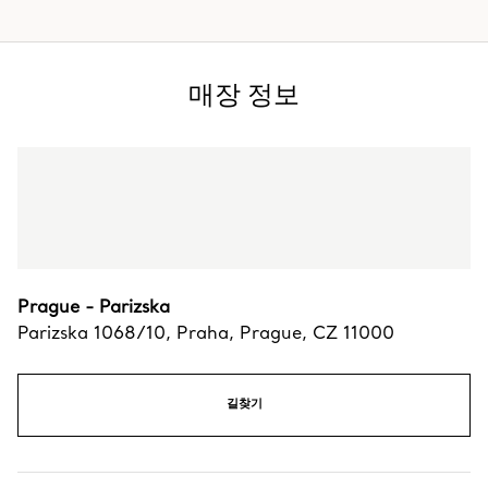
매장 정보
Prague - Parizska
Parizska 1068/10
,
Praha
,
Prague,
CZ
11000
길찾기