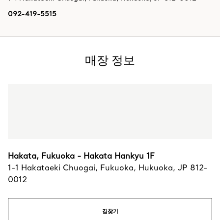
092-419-5515
매장 정보
Hakata, Fukuoka - Hakata Hankyu 1F
1-1 Hakataeki Chuogai
,
Fukuoka
,
Hukuoka,
JP
812-
0012
길찾기