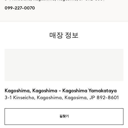
099-227-0070
매장 정보
Kagoshima, Kagoshima - Kagoshima Yamakataya
3-1 Kinseicho
,
Kagoshima
,
Kagosima,
JP
892-8601
길찾기