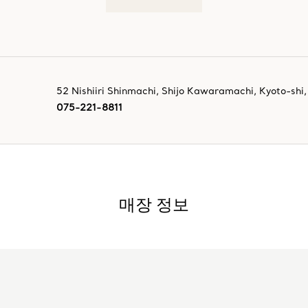
52 Nishiiri Shinmachi, Shijo Kawaramachi
,
Kyoto-shi
,
075-221-8811
매장 정보