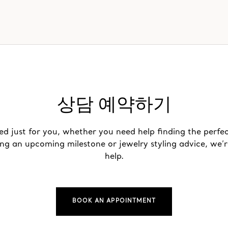
상담 예약하기
ed just for you, whether you need help finding the perfec
ing an upcoming milestone or jewelry styling advice, we’r
help.
BOOK AN APPOINTMENT