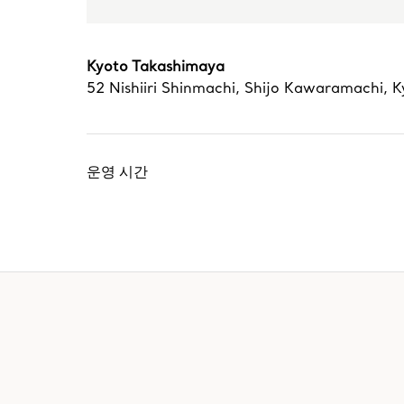
Kyoto Takashimaya
52 Nishiiri Shinmachi, Shijo Kawaramachi
,
K
운영 시간