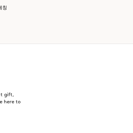
에칭
t gift,
e here to