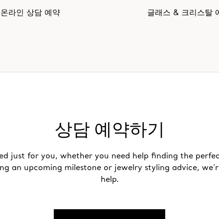
온라인 상담 예약
글래스 & 크리스탈 
상담 예약하기
ed just for you, whether you need help finding the perfec
ing an upcoming milestone or jewelry styling advice, we’r
help.