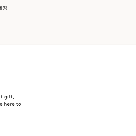
에칭
t gift,
e here to