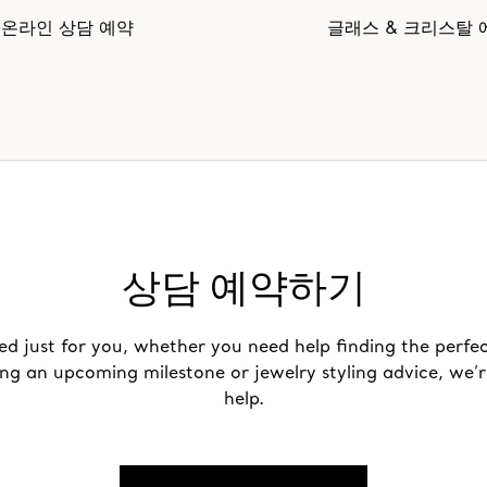
온라인 상담 예약
글래스 & 크리스탈 
상담 예약하기
ed just for you, whether you need help finding the perfec
ing an upcoming milestone or jewelry styling advice, we’r
help.