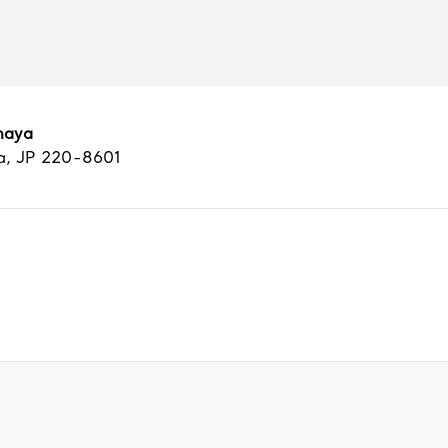
maya
a,
JP
220-8601