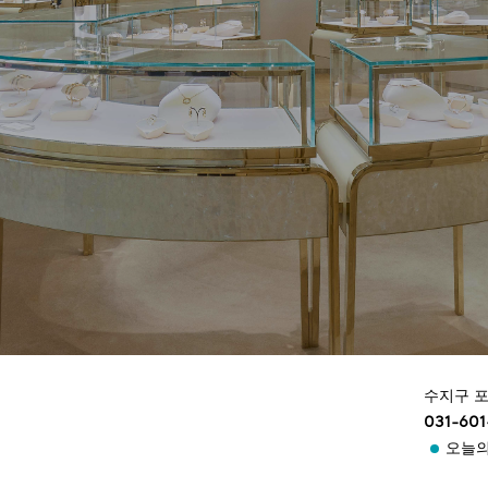
수지구 포
031-601
오늘의