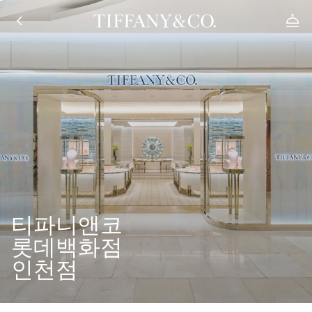
티파니앤코
롯데백화점
인천점