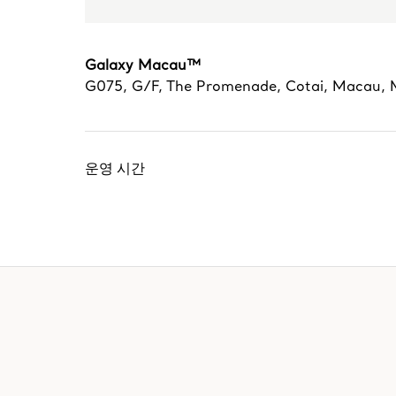
Galaxy Macau™
G075, G/F, The Promenade
,
Cotai
,
Macau,
운영 시간