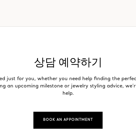
상담 예약하기
ed just for you, whether you need help finding the perfec
ing an upcoming milestone or jewelry styling advice, we’r
help.
BOOK AN APPOINTMENT