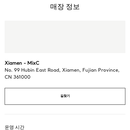
매장 정보
Xiamen - MixC
No. 99 Hubin East Road
,
Xiamen
,
Fujian Province,
CN
361000
길찾기
운영 시간