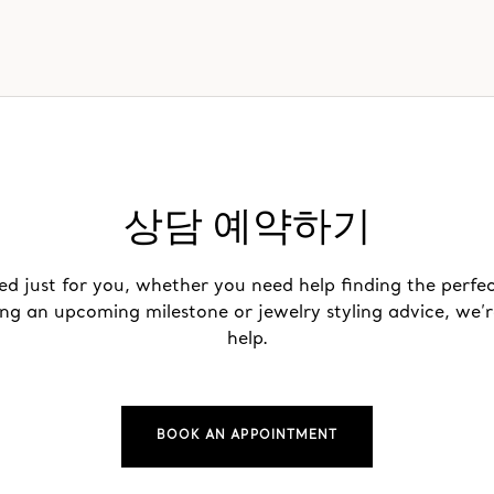
상담 예약하기
ed just for you, whether you need help finding the perfec
ing an upcoming milestone or jewelry styling advice, we’r
help.
BOOK AN APPOINTMENT