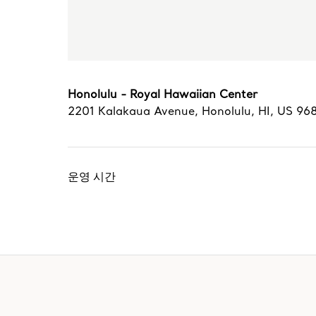
Honolulu - Royal Hawaiian Center
2201 Kalakaua Avenue
,
Honolulu
,
HI,
US
96
운영 시간