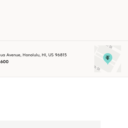
aua Avenue
,
Honolulu
,
HI,
US
96815
2600