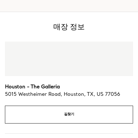
매장 정보
Houston - The Galleria
5015 Westheimer Road
,
Houston
,
TX,
US
77056
길찾기