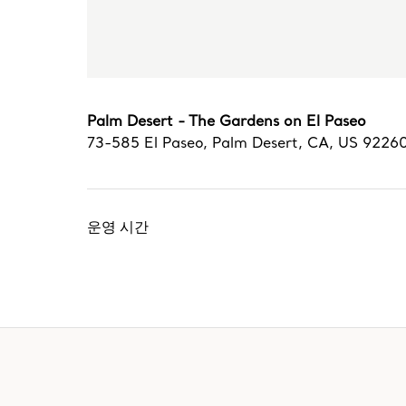
Palm Desert - The Gardens on El Paseo
73-585 El Paseo
,
Palm Desert
,
CA,
US
9226
운영 시간