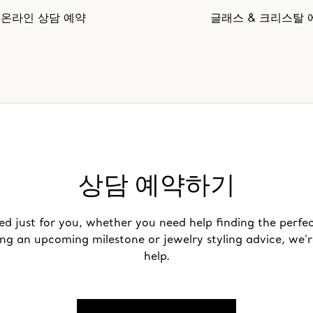
온라인 상담 예약
글래스 & 크리스탈 
상담 예약하기
ed just for you, whether you need help finding the perfec
ing an upcoming milestone or jewelry styling advice, we’r
help.