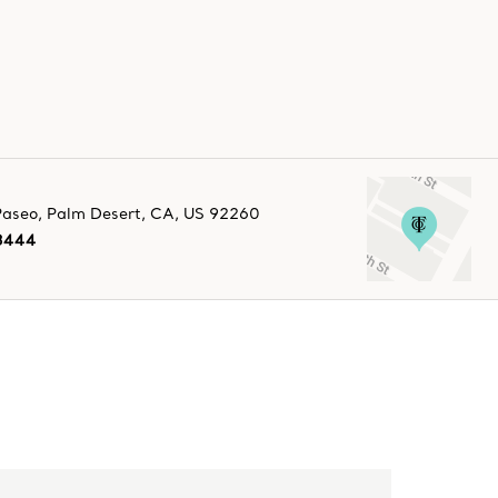
Paseo
,
Palm Desert
,
CA,
US
92260
-3444