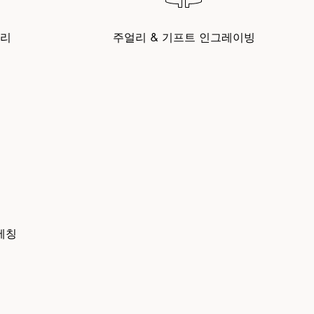
수리
주얼리 & 기프트 인그레이빙
에칭