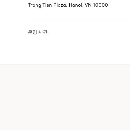
Trang Tien Plaza
,
Hanoi
,
VN
10000
운영 시간
EXCLUSIVE SERVICES