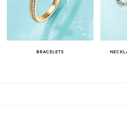
BRACELETS
NECKL