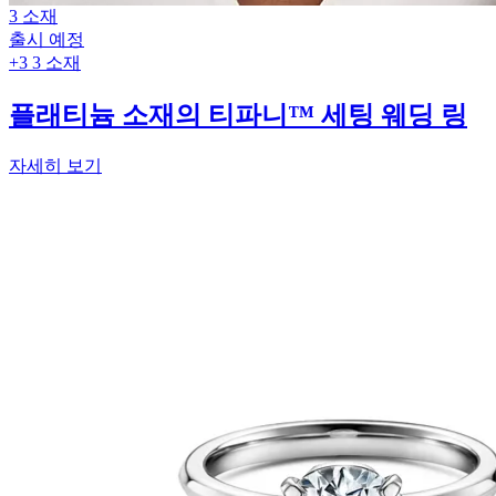
3 소재
출시 예정
+3
3 소재
플래티늄 소재의 티파니™ 세팅 웨딩 링
자세히 보기