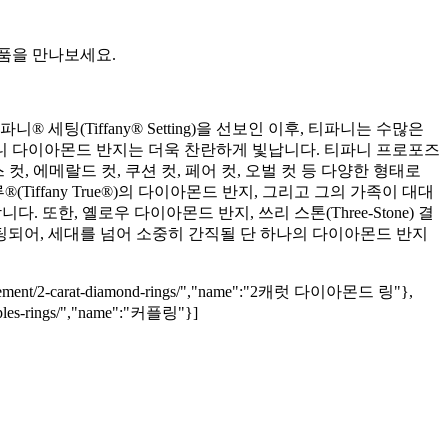
품을 만나보세요.
팅(Tiffany® Setting)을 선보인 이후, 티파니는 수많은
니 다이아몬드 반지는 더욱 찬란하게 빛납니다. 티파니 프로포즈
 컷, 에메랄드 컷, 쿠션 컷, 페어 컷, 오벌 컷 등 다양한 형태로
트루®(Tiffany True®)의 다이아몬드 반지, 그리고 그의 가족이 대대
. 또한, 옐로우 다이아몬드 반지, 쓰리 스톤(Three-Stone) 결
되어, 세대를 넘어 소중히 간직될 단 하나의 다이아몬드 반지
engagement/2-carat-diamond-rings/","name":"2캐럿 다이아몬드 링"},
uples-rings/","name":"커플링"}]