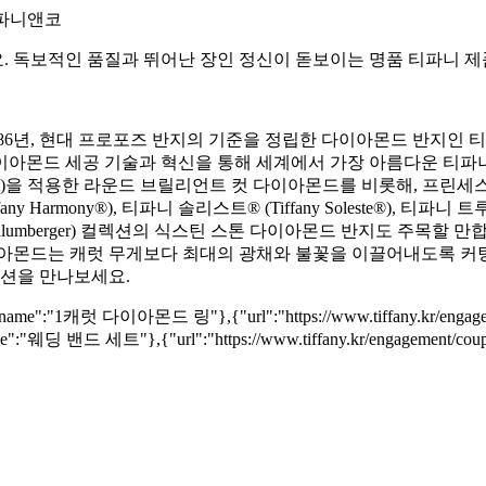
. 티파니앤코
. 독보적인 품질과 뛰어난 장인 정신이 돋보이는 명품 티파니 제
년, 현대 프로포즈 반지의 기준을 정립한 다이아몬드 반지인 티파니® 세
이아몬드 세공 기술과 혁신을 통해 세계에서 가장 아름다운 티파
t Cut)을 적용한 라운드 브릴리언트 컷 다이아몬드를 비롯해, 프린세스
armony®), 티파니 솔리스트® (Tiffany Soleste®), 티파니 
umberger) 컬렉션의 식스틴 스톤 다이아몬드 반지도 주목할 만합니다
이아몬드는 캐럿 무게보다 최대의 광채와 불꽃을 이끌어내도록 커팅
렉션을 만나보세요.
rings/","name":"1캐럿 다이아몬드 링"},{"url":"https://www.tiffany.kr/
,"name":"웨딩 밴드 세트"},{"url":"https://www.tiffany.kr/engagement/co