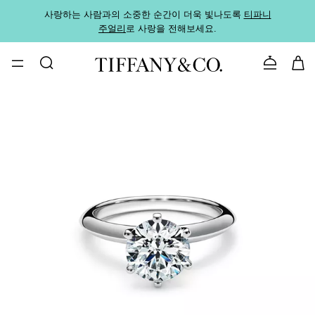
사랑하는 사람과의 소중한 순간이 더욱 빛나도록
티파니
가까운
주얼리
로 사랑을 전해보세요.
로
문의하기