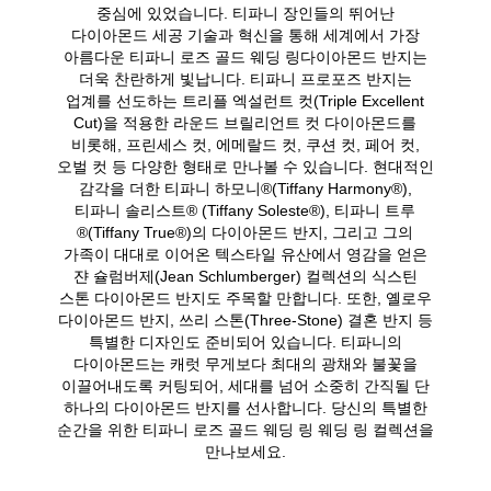
중심에 있었습니다. 티파니 장인들의 뛰어난
다이아몬드 세공 기술과 혁신을 통해 세계에서 가장
아름다운 티파니 로즈 골드 웨딩 링다이아몬드 반지는
더욱 찬란하게 빛납니다. 티파니 프로포즈 반지는
업계를 선도하는 트리플 엑설런트 컷(Triple Excellent
Cut)을 적용한 라운드 브릴리언트 컷 다이아몬드를
비롯해, 프린세스 컷, 에메랄드 컷, 쿠션 컷, 페어 컷,
오벌 컷 등 다양한 형태로 만나볼 수 있습니다. 현대적인
감각을 더한 티파니 하모니®(Tiffany Harmony®),
티파니 솔리스트® (Tiffany Soleste®), 티파니 트루
®(Tiffany True®)의 다이아몬드 반지, 그리고 그의
가족이 대대로 이어온 텍스타일 유산에서 영감을 얻은
쟌 슐럼버제(Jean Schlumberger) 컬렉션의 식스틴
스톤 다이아몬드 반지도 주목할 만합니다. 또한, 옐로우
다이아몬드 반지, 쓰리 스톤(Three-Stone) 결혼 반지 등
특별한 디자인도 준비되어 있습니다. 티파니의
다이아몬드는 캐럿 무게보다 최대의 광채와 불꽃을
이끌어내도록 커팅되어, 세대를 넘어 소중히 간직될 단
하나의 다이아몬드 반지를 선사합니다. 당신의 특별한
순간을 위한 티파니 로즈 골드 웨딩 링 웨딩 링 컬렉션을
만나보세요.