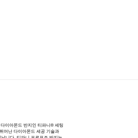
한 다이아몬드 반지인 티파니® 세팅
들의 뛰어난 다이아몬드 세공 기술과
빛납니다. 티파니 프로포즈 반지는