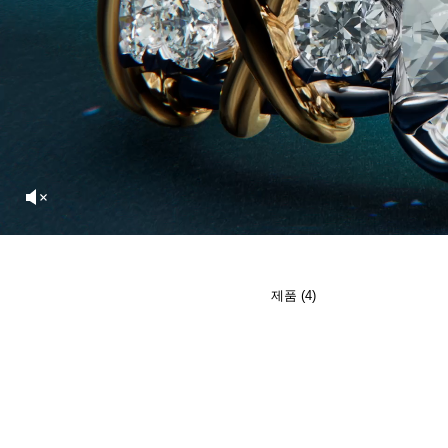
티파니 식스틴 스톤
티파니™ 세팅
티파니 다이아몬드 전문가와의
상담을 예약
하
제품 (4)