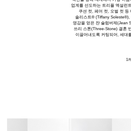
업계를 선도하는 트리플 엑설런트 컷(
쿠션 컷, 페어 컷, 오벌 컷 등
솔리스트® (Tiffany Soles
영감을 얻은 쟌 슐럼버제(Jean 
쓰리 스톤(Three-Stone)
이끌어내도록 커팅되어, 세대를
1