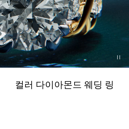
티파니 트루™
티파니 포에버
거나
티파니 다이아몬드 가이드
를 확인해보세요
컬러 다이아몬드 웨딩 링