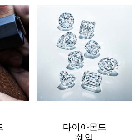
드
다이아몬드
쉐입