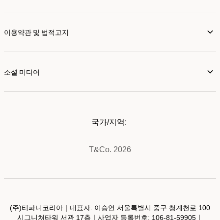
이용약관 및 법적고지
소셜 미디어
국가/지역:
T&Co. 2026
(주)티파니코리아｜대표자: 이승연 서울특별시 중구 청계천로 100
시그니쳐타워 서관 17층｜사업자 등록번호:
106-81-59905
｜