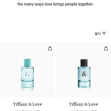
the many ways love brings people together.
필터
여성용 오 드 퍼퓸
남성
Tiffany & Love
Tiffany & Love