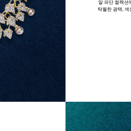
알 파단 컬렉션
탁월한 광택, 