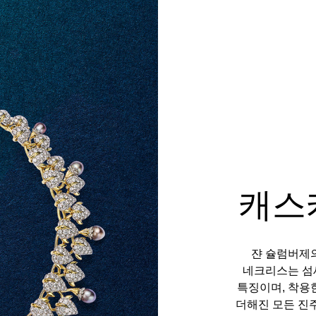
캐스
쟌 슐럼버제
네크리스는 섬
특징이며, 착용
더해진 모든 진