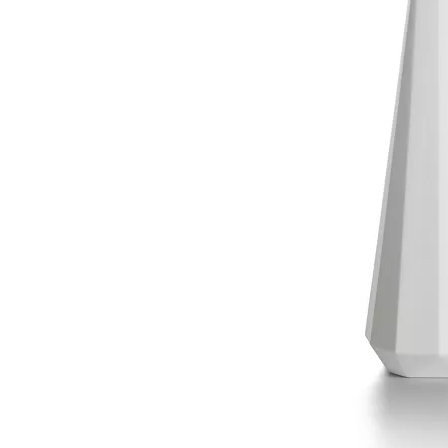
티파니 트루™
티파니 포에버
거나
티파니 다이아몬드 가이드
를 확인해보세요