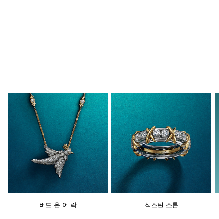
버드 온 어 락
식스틴 스톤