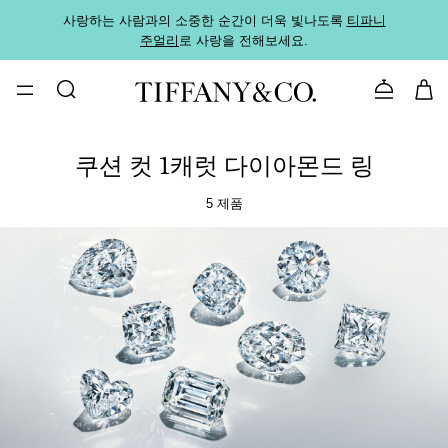
사랑하는 사람과의 소중한 순간이 더욱 빛나도록
티파니
가까운
주얼리
로 사랑을 전해보세요.
로
문의하기
쿠션 컷 1캐럿 다이아몬드 링
5 제품