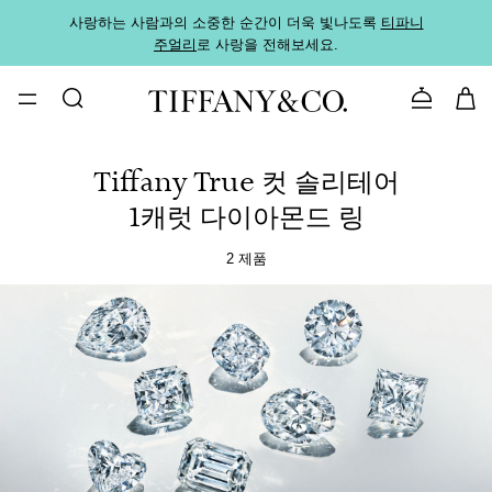
사랑하는 사람과의 소중한 순간이 더욱 빛나도록
티파니
가까운
주얼리
로 사랑을 전해보세요.
로
문의하기
Tiffany True 컷 솔리테어
1캐럿 다이아몬드 링
2 제품